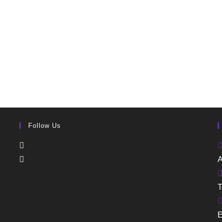
Follow Us
A
T
E