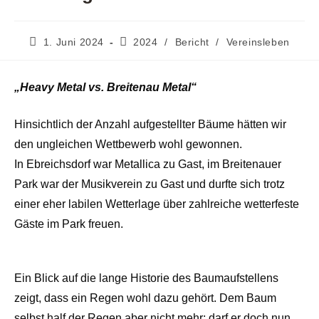
Beitrag
Beitrags-
1. Juni 2024
2024
/
Bericht
/
Vereinsleben
veröffentlicht:
Kategorie:
„Heavy Metal vs. Breitenau Metal“
Hinsichtlich der Anzahl aufgestellter Bäume hätten wir
den ungleichen Wettbewerb wohl gewonnen.
In Ebreichsdorf war Metallica zu Gast, im Breitenauer
Park war der Musikverein zu Gast und durfte sich trotz
einer eher labilen Wetterlage über zahlreiche wetterfeste
Gäste im Park freuen.
Ein Blick auf die lange Historie des Baumaufstellens
zeigt, dass ein Regen wohl dazu gehört. Dem Baum
selbst half der Regen aber nicht mehr; darf er doch nun