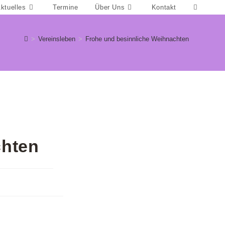
Website-
ktuelles
Termine
Über Uns
Kontakt
Suche
umschalt
>
Vereinsleben
>
Frohe und besinnliche Weihnachten
chten